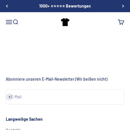
Zum Inhalt springen
1000+ ⭐⭐⭐⭐⭐ Bewertungen
T-Shirt Shop
Menü
Suche
Waren
Abonniere unseren E-Mail-Newsletter (Wir beißen nicht)
Abonnieren
E-Mail
Langweilige Sachen