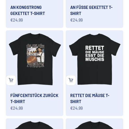
AN KONGSTRONG
AN FÜSSE GEKETTET T-
GEKETTET T-SHIRT
SHIRT
Angebot
Angebot
€24,99
€24,99
FÜNFCENTSTÜCK ZURÜCK
RETTET DIE MÄUSE T-
T-SHIRT
SHIRT
Angebot
Angebot
€24,99
€24,99