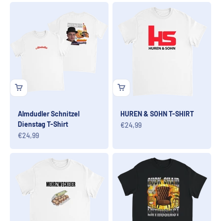
Almdudler Schnitzel
HUREN & SOHN T-SHIRT
Dienstag T-Shirt
Angebot
€24,99
Angebot
€24,99