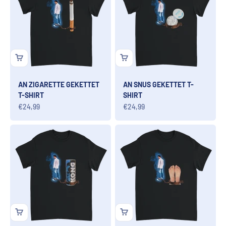
AN ZIGARETTE GEKETTET
AN SNUS GEKETTET T-
T-SHIRT
SHIRT
Angebot
Angebot
€24,99
€24,99