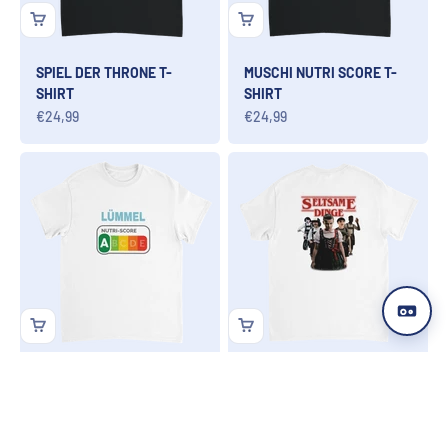
SPIEL DER THRONE T-
MUSCHI NUTRI SCORE T-
SHIRT
SHIRT
Angebot
Angebot
€24,99
€24,99
LÜMMEL NUTRI SCORE T-
SELTSAME DINGE T-SHIRT
SHIRT
Angebot
€24,99
Angebot
€24,99