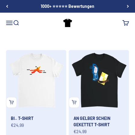
Zum Inhalt springen
3-7 Tage Versand
T-Shirt Shop
Menü
Suche
Waren
BI.. T-SHIRT
AN GELBER SCHEIN
GEKETTET T-SHIRT
Angebot
€24,99
Angebot
€24,99