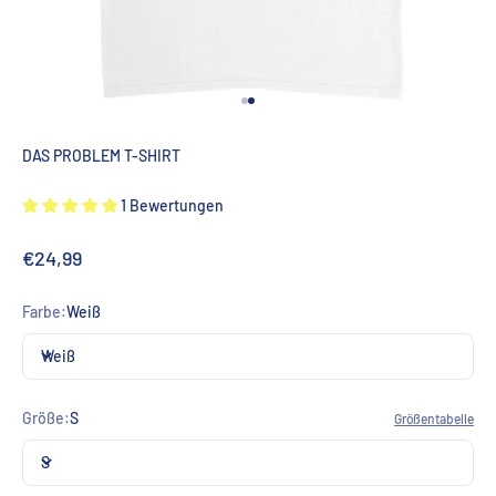
Gehe zu Element 1
Gehe zu Element 2
DAS PROBLEM T-SHIRT
1 Bewertungen
Angebot
€24,99
Farbe:
Weiß
Weiß
Größe:
S
Größentabelle
S