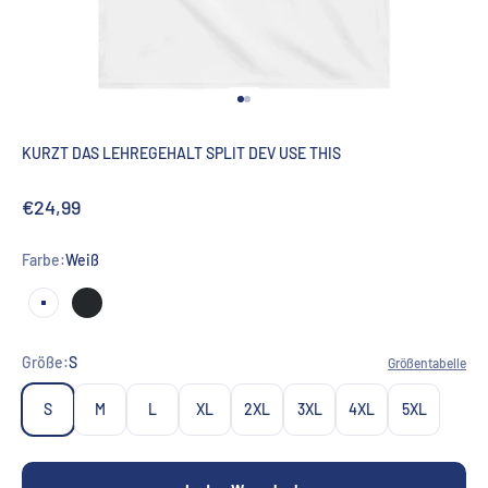
Gehe zu Element 1
Gehe zu Element 2
KURZT DAS LEHREGEHALT SPLIT DEV USE THIS
Angebot
€24,99
Farbe:
Weiß
Weiß
Schwarz
Größe:
S
Größentabelle
S
M
L
XL
2XL
3XL
4XL
5XL