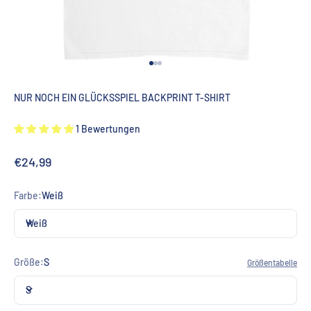
Gehe zu Element 1
Gehe zu Element 2
Gehe zu Element 3
NUR NOCH EIN GLÜCKSSPIEL BACKPRINT T-SHIRT
1 Bewertungen
Angebot
€24,99
Farbe:
Weiß
Weiß
Größe:
S
Größentabelle
S