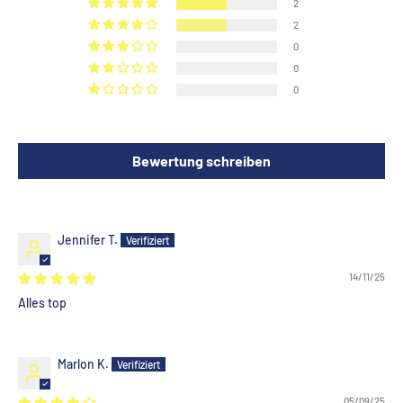
2
2
0
0
0
Bewertung schreiben
Jennifer T.
14/11/25
Alles top
Marlon K.
05/09/25