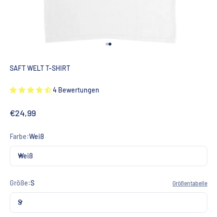
Gehe zu Element 1
Gehe zu Element 2
SAFT WELT T-SHIRT
4 Bewertungen
Angebot
€24,99
Farbe:
Weiß
Weiß
Größe:
S
Größentabelle
S