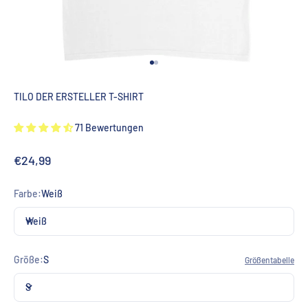
Gehe zu Element 1
Gehe zu Element 2
TILO DER ERSTELLER T-SHIRT
71 Bewertungen
Angebot
€24,99
Farbe:
Weiß
Weiß
Größe:
S
Größentabelle
S